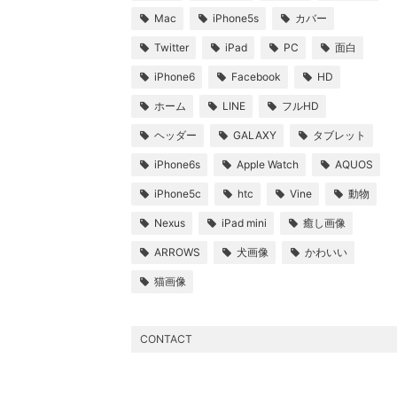
Mac
iPhone5s
カバー
Twitter
iPad
PC
面白
iPhone6
Facebook
HD
ホーム
LINE
フルHD
ヘッダー
GALAXY
タブレット
iPhone6s
Apple Watch
AQUOS
iPhone5c
htc
Vine
動物
Nexus
iPad mini
癒し画像
ARROWS
犬画像
かわいい
猫画像
CONTACT